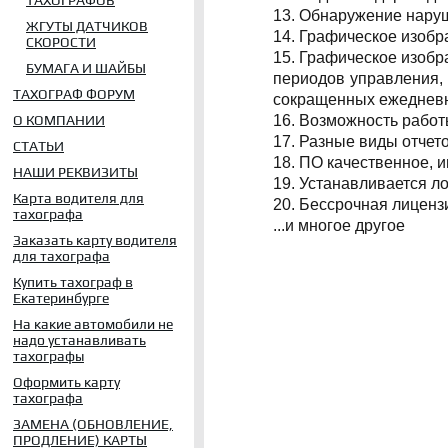
ТАХОГРАФОВ
13. Обнаружение наруш
ЖГУТЫ ДАТЧИКОВ
14. Графическое изоб
СКОРОСТИ
15. Графическое изоб
БУМАГА И ШАЙБЫ
периодов управления,
ТАХОГРАФ ФОРУМ
сокращенных ежедневн
16. Возможность работ
О КОМПАНИИ
17. Разные виды отчет
СТАТЬИ
18. ПО качественное, и
НАШИ РЕКВИЗИТЫ
19. Устанавливается л
Карта водителя для
20. Бессрочная лицензи
тахографа
...и многое другое
Заказать карту водителя
для тахографа
Купить тахограф в
Екатеринбурге
На какие автомобили не
надо устанавливать
тахографы
Оформить карту
тахографа
ЗАМЕНА (ОБНОВЛЕНИЕ,
ПРОДЛЕНИЕ) КАРТЫ