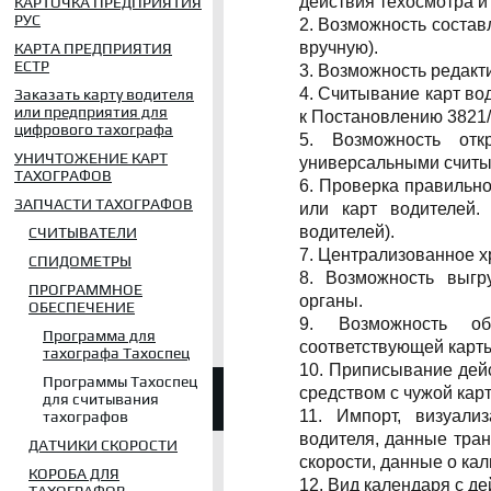
действия техосмотра и 
КАРТОЧКА ПРЕДПРИЯТИЯ
РУС
2. Возможность состав
вручную).
КАРТА ПРЕДПРИЯТИЯ
ЕСТР
3. Возможность редакт
4. Считывание карт во
Заказать карту водителя
или предприятия для
к Постановлению 3821/
цифрового тахографа
5. Возможность от
УНИЧТОЖЕНИЕ КАРТ
универсальными счит
ТАХОГРАФОВ
6. Проверка правильн
ЗАПЧАСТИ ТАХОГРАФОВ
или карт водителей
водителей).
СЧИТЫВАТЕЛИ
7. Централизованное 
СПИДОМЕТРЫ
8. Возможность выгр
ПРОГРАММНОЕ
органы.
ОБЕСПЕЧЕНИЕ
9. Возможность об
Программа для
соответствующей карты
тахографа Тахоспец
10. Приписывание дейс
Программы Тахоспец
средством с чужой карт
для считывания
11. Импорт, визуали
тахографов
водителя, данные тран
ДАТЧИКИ СКОРОСТИ
скорости, данные о кал
КОРОБА ДЛЯ
12. Вид календаря с д